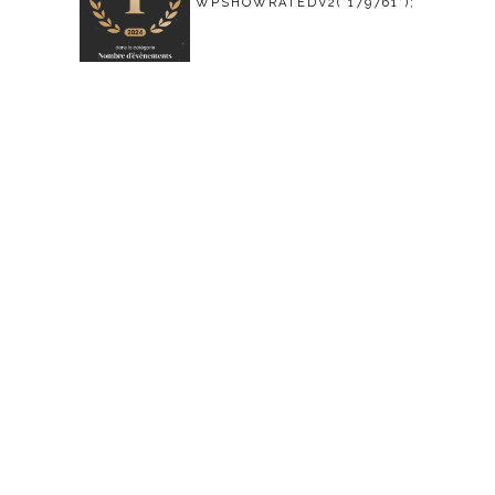
WPSHOWRATEDV2('179761');