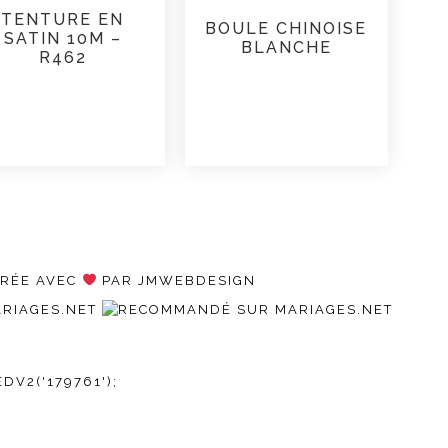
TENTURE EN
BOULE CHINOISE
SATIN 10M –
BLANCHE
R462
CRÉE AVEC
PAR JMWEBDESIGN
V2('179761');