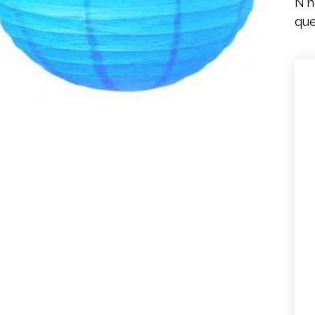
N'h
que