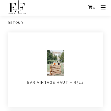
Skip
to
0
content
RETOUR
BAR VINTAGE HAUT – R514