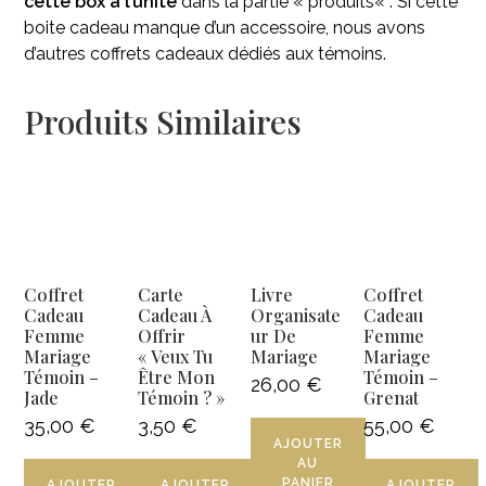
cette box à l’unité
dans la partie «
produits
« . Si cette
boite cadeau manque d’un accessoire, nous avons
d’autres
coffrets cadeaux dédiés aux témoins
.
Produits Similaires
Coffret
Carte
Livre
Coffret
Cadeau
Cadeau À
Organisate
Cadeau
Femme
Offrir
Ur De
Femme
Mariage
« Veux Tu
Mariage
Mariage
Témoin –
Être Mon
Témoin –
26,00
€
Jade
Témoin ? »
Grenat
35,00
€
3,50
€
55,00
€
AJOUTER
AU
PANIER
AJOUTER
AJOUTER
AJOUTER