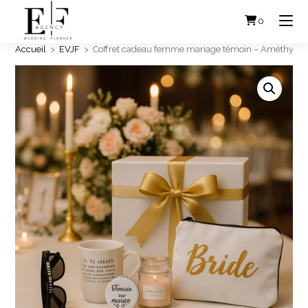
Skip
to
0
content
Accueil
>
EVJF
>
Coffret cadeau femme mariage témoin – Améthyste