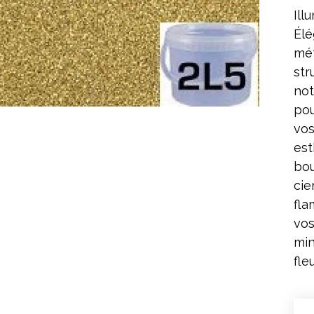
Ill
Élé
mét
str
not
pou
vos
est
bou
cie
fla
vos
min
fle