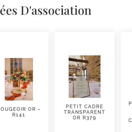
ées D'association
PETIT CADRE
BOUGEOIR OR –
TRANSPARENT
R141
OR R379
C