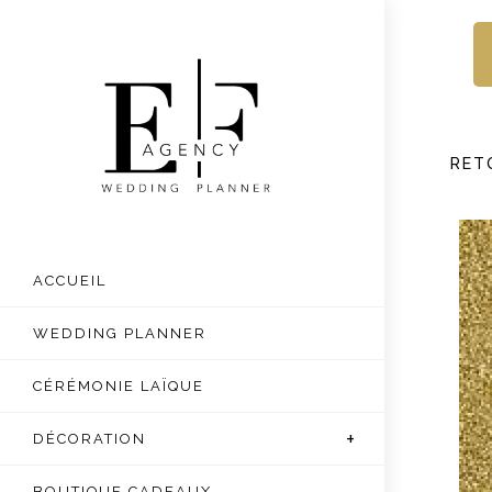
Skip
to
content
RET
ACCUEIL
WEDDING PLANNER
CÉRÉMONIE LAÏQUE
DÉCORATION
BOUTIQUE CADEAUX