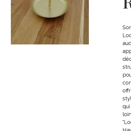
Sor
Loo
aud
app
déc
str
pou
con
off
sty
qui
loi
"Lo
Hau