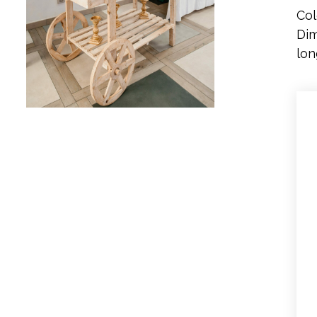
Col
Dim
lon