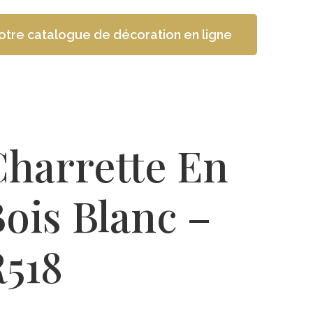
otre catalogue de décoration en ligne
Charrette En
ois Blanc –
R518