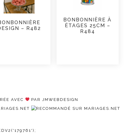
BONBONNIÈRE À
BONBONNIÈRE
ÉTAGES 25CM –
DESIGN – R482
R484
CRÉE AVEC
PAR JMWEBDESIGN
V2('179761');