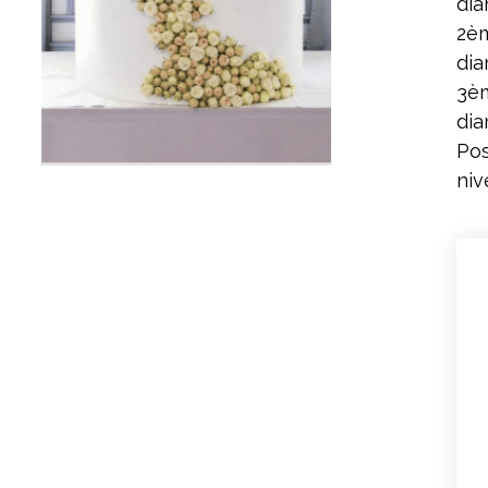
dia
2èm
dia
3èm
dia
Pos
niv