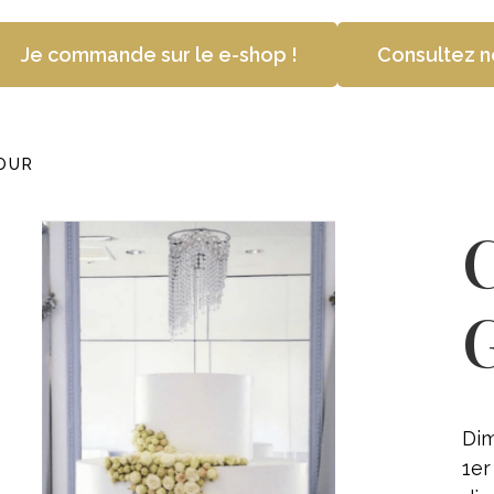
Je commande sur le e-shop !
Consultez n
OUR
G
Dim
1er