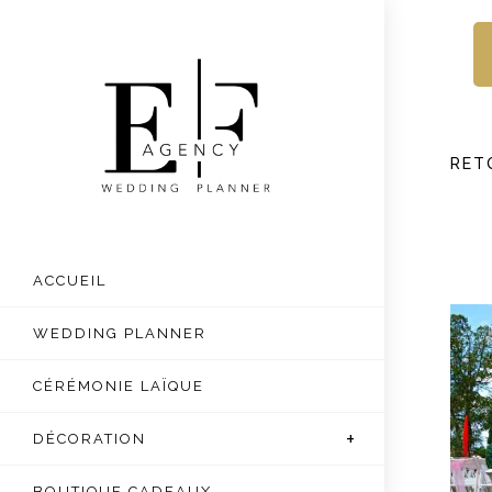
Skip
to
content
RET
ACCUEIL
WEDDING PLANNER
CÉRÉMONIE LAÏQUE
DÉCORATION
BOUTIQUE CADEAUX