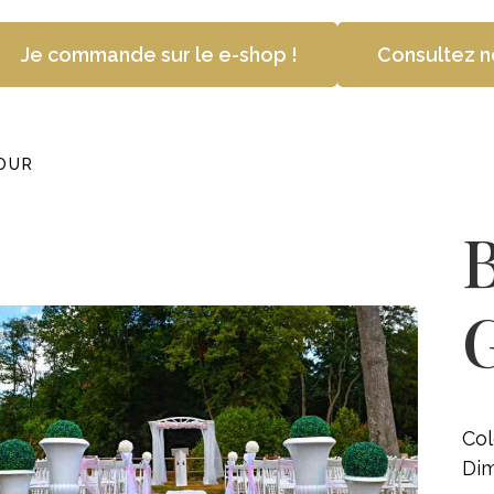
Je commande sur le e-shop !
Consultez n
OUR
B
Col
Dim