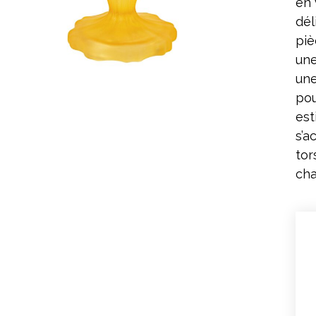
en 
dél
piè
une
une
pou
est
s’a
tor
cha