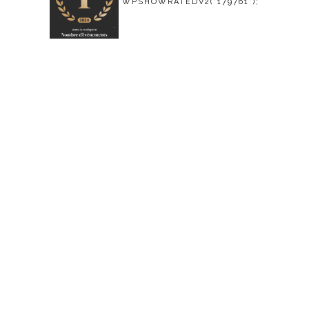
WPSHOWRATEDV2('179761');